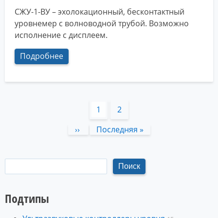
СЖУ-1-ВУ – эхолокационный, бесконтактный
уровнемер с волноводной трубой. Возможно
исполнение с дисплеем.
Подробнее
Нумерация
Текущая
1
Page
2
страниц
страница
Следующая
››
Последняя
Последняя »
страница
страница
Подтипы