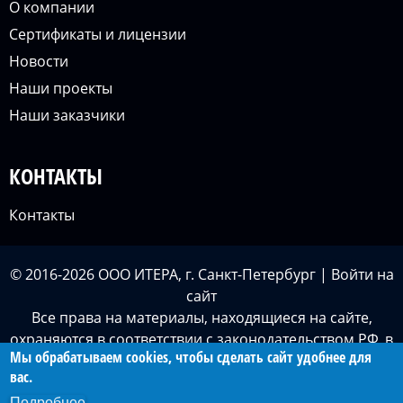
О компании
Сертификаты и лицензии
Новости
Наши проекты
Наши заказчики
КОНТАКТЫ
Контакты
© 2016-2026 ООО ИТЕРА, г. Санкт-Петербург |
Войти
на
сайт
Все права на материалы, находящиеся на сайте,
охраняются в соответствии с законодательством РФ, в
Мы обрабатываем cookies, чтобы сделать сайт удобнее для
том числе, об авторском праве и смежных правах.
вас.
При любом использовании материалов сайта
Подробнее