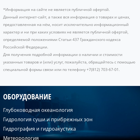
*Информация на сайте не является публичной офертой.
Данный интернет-сайт, а также вся информация о товарах и ценах,
предоставленная на нём, носит исключительно информационный
характер и ни при каких условиях не является публичной офертой,
определяемой положениями Статьи 437 Гражданского кодекса
Российской Федерации.
Для получения подробной информации о наличии и стоимости
указанных товаров и (или) услуг, пожалуйста, обращайтесь с помощью
специальной формы связи или по телефону +7(812) 703-67-01.
ОБОРУДОВАНИЕ
Глубоководная океанология
Гидрология суши и прибрежных зон
Гидрография и гидроакустика
Метеорология