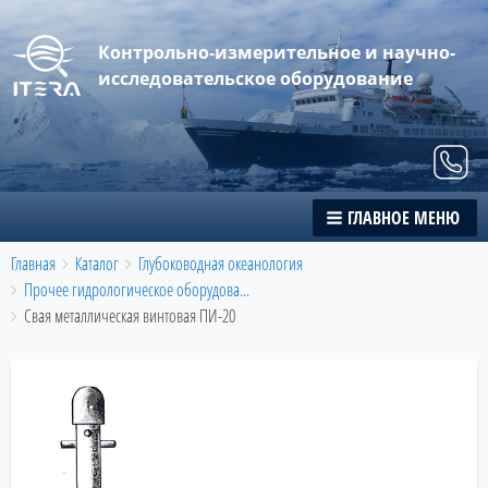
Контрольно-измерительное и научно-
исследовательское оборудование
ГЛАВНОЕ МЕНЮ
Breadcrumbs
You
Главная
Каталог
Глубоководная океанология
are
Прочее гидрологическое оборудова...
here:
Свая металлическая винтовая ПИ-20